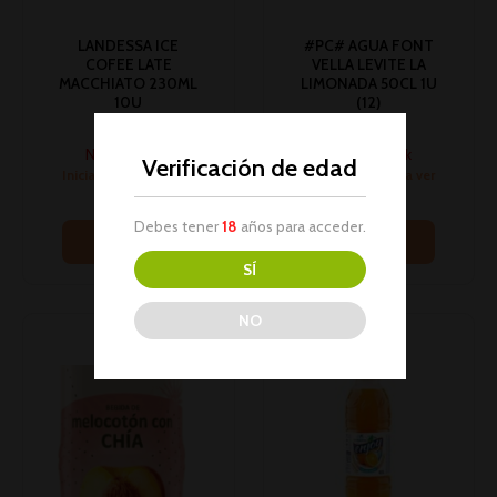
LANDESSA ICE
#PC# AGUA FONT
COFEE LATE
VELLA LEVITE LA
MACCHIATO 230ML
LIMONADA 50CL 1U
10U
(12)
Bebidas
Bebidas
No hay stock
No hay stock
Verificación de edad
Inicia sesión para ver
Inicia sesión para ver
los precios
los precios
Debes tener
18
años para acceder.
Leer más
Leer más
SÍ
NO