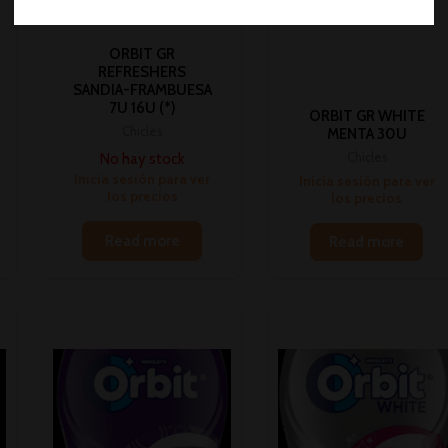
ORBIT GR
REFRESHERS
SANDIA-FRAMBUESA
7U 16U (*)
ORBIT GR WHITE
Chicles
MENTA 30U
No hay stock
Chicles
Inicia sesión para ver
Inicia sesión para ver
los precios
los precios
Read more
Read more