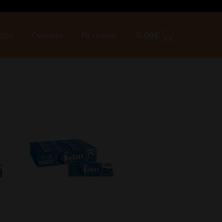
ctos
Contacto
Mi cuenta
0.00
€