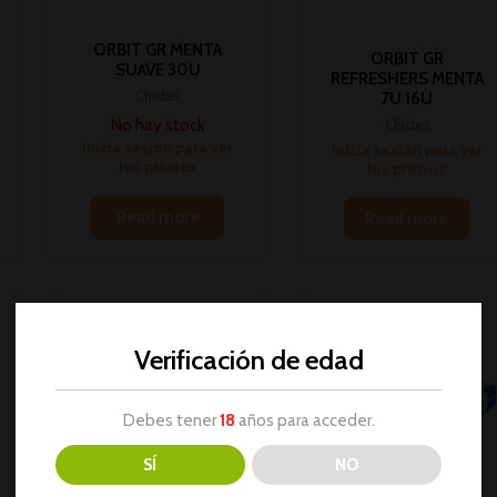
ORBIT GR MENTA
ORBIT GR
SUAVE 30U
REFRESHERS MENTA
Chicles
7U 16U
No hay stock
Chicles
Inicia sesión para ver
Inicia sesión para ver
los precios
los precios
Read more
Read more
Verificación de edad
Debes tener
18
años para acceder.
SÍ
NO
AGOTADO