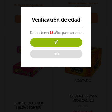
Inicia sesión para ver
Inicia sesión para ver
los precios
los precios
Leer más
Verificación de edad
Leer más
Debes tener
18
años para acceder.
SÍ
NO
AGOTADO
TRIDENT SENSES
TROPICAL 12U
BUBBALOO STICK
Chicles
FRESA 38GR 18U