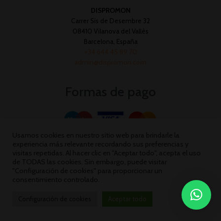
DISPROMON
Carrer Sis de Desembre 32
08410 Vilanova del Vallès
Barcelona, España
+34 644 45 89 70
admin@dispromon.com
Formas de pago
Usamos cookies en nuestro sitio web para brindarle la
experiencia más relevante recordando sus preferencias y
visitas repetidas. Al hacer clic en "Aceptar todo", acepta el uso
de TODAS las cookies. Sin embargo, puede visitar
"Configuración de cookies" para proporcionar un
consentimiento controlado.
Configuración de cookies
Aceptar todo
Dispromon 2026 ©