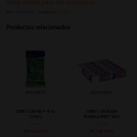
Inicia sesión para ver los precios
SKU:
00002124
Categoría:
Chicles
Productos relacionados
AGOTADO
AGOTADO
ORBIT GR HB P-4 1U
ORBIT GR ROSA
(24)(*)
BUBBLEMINT 30U
Chicles
Chicles
No hay stock
No hay stock
Inicia sesión para ver
Inicia sesión para ver