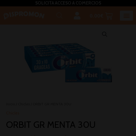
SOLICITA ACCESO A COMERCIOS
0.00
€
Horeca U
Bizcochos, mada
Café, inf
Caldos – Sopas
Miel, azú
Plato
Salsas, pasta untar, relleno,aceites, 
Inicio
/
Chicles
/ ORBIT GR MENTA 30U
Chicles
ORBIT GR MENTA 30U