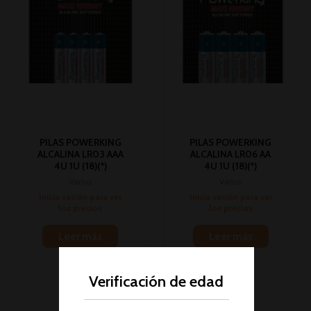
PILAS POWERKING
PILAS POWERKING
ALCALINA LR03 AAA
ALCALINA LR06 AA
4U 1U (18)(*)
4U 1U (18)(*)
Varios
Varios
Inicia sesión para ver
Inicia sesión para ver
los precios
los precios
Leer más
Leer más
Verificación de edad