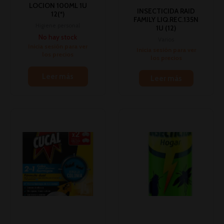
LOCION 100ML 1U
INSECTICIDA RAID
12(*)
FAMILY LIQ.REC.135N
Higiene personal
1U (12)
No hay stock
Varios
Inicia sesión para ver
Inicia sesión para ver
los precios
los precios
Leer más
Leer más