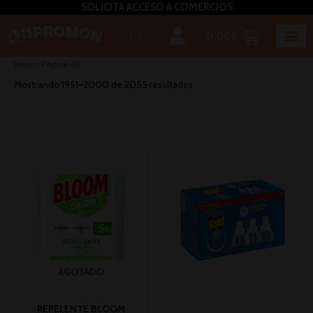
SOLICITA ACCESO A COMERCIOS
0.00
€
Horeca U
Bizcochos, mada
Café, inf
Caldos – Sopas
Miel, azú
Plato
Salsas, pasta untar, relleno,aceites, 
Inicio
/ Página 40
Mostrando 1951–2000 de 2055 resultados
AGOTADO
REPELENTE BLOOM