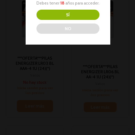
Debes tener
18
años para acceder.
SÍ
NO
AGOTADO
***OFERTA***PILAS
ENERGIZER LR03 BL
***OFERTA***PILAS
AAA-4 1U (24)(*)
ENERGIZER LR06 BL
Varios
AA-4 1U (24)(*)
No hay stock
Varios
Inicia sesión para ver
Inicia sesión para ver
los precios
los precios
Leer más
Leer más