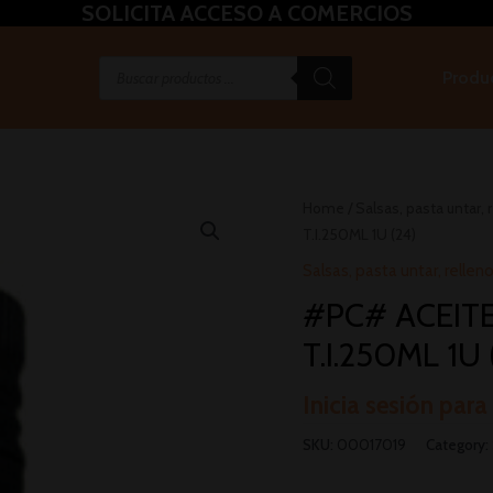
SOLICITA ACCESO A COMERCIOS
Produ
Home
/
Salsas, pasta untar, r
T.I.250ML 1U (24)
Salsas, pasta untar, relleno
#PC# ACEITE
T.I.250ML 1U 
Inicia sesión para
SKU:
00017019
Category: