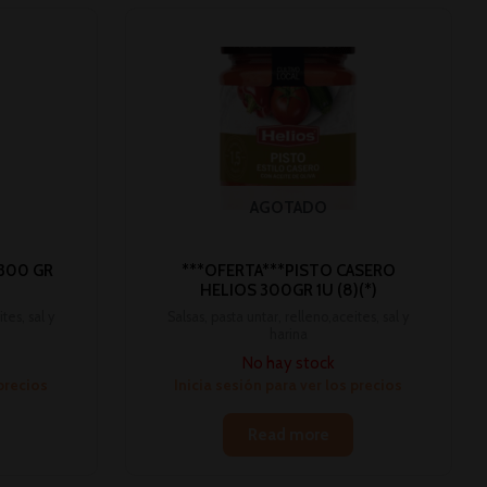
AGOTADO
 300 GR
***OFERTA***PISTO CASERO
HELIOS 300GR 1U (8)(*)
tes, sal y
Salsas, pasta untar, relleno,aceites, sal y
harina
No hay stock
 precios
Inicia sesión para ver los precios
Read more