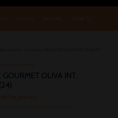
ctos
Contacto
Mi cuenta
0.00
€
elleno,aceites, sal y harina
/ #PC# ACEITE GOURMET OLIVA INT.
,aceites, sal y harina
 GOURMET OLIVA INT.
(24)
 ver los precios
Salsas, pasta untar, relleno,aceites, sal y harina