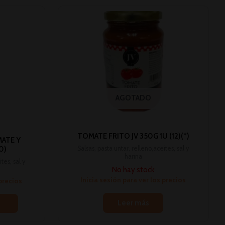
AGOTADO
TOMATE FRITO JV 350G 1U (12)(*)
ATE Y
Salsas, pasta untar, relleno,aceites, sal y
0)
harina
tes, sal y
No hay stock
Inicia sesión para ver los precios
 precios
Leer más