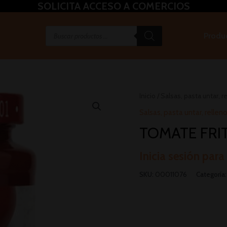
SOLICITA ACCESO A COMERCIOS
Produ
Inicio
/
Salsas, pasta untar, re
Salsas, pasta untar, relleno
TOMATE FRIT
Inicia sesión para
SKU:
00011076
Categoría