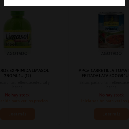
AGOTADO
AGOTADO
ERDE EXPRIMIDA LIMASOL
#PC# CARRETILLA TOMAT
280ML 1U (12)
FRITADA LATA 500GR 1U (
asta untar, relleno,aceites, sal y
Salsas, pasta untar, relleno,acei
harina
harina
No hay stock
No hay stock
sesión para ver los precios
Inicia sesión para ver los
Leer más
Leer más