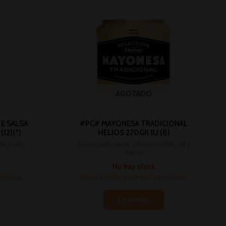
AGOTADO
E SALSA
#PC# MAYONESA TRADICIONAL
12)(*)
HELIOS 270GR 1U (8)
tes, sal y
Salsas, pasta untar, relleno,aceites, sal y
harina
No hay stock
 precios
Inicia sesión para ver los precios
Leer más