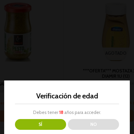
AGOTADO
***OFERTA*** MOSTAZA
DIAMIR 1U (12)
Salsas, pasta untar, relleno,acei
GALLO PESTO 190G 1U (12)
harina
asta untar, relleno,aceites, sal y
Verificación de edad
No hay stock
harina
Inicia sesión para ver los
sesión para ver los precios
Debes tener
18
años para acceder.
Leer más
Leer más
SÍ
NO