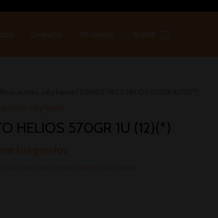
ctos
Contacto
Mi cuenta
0.00
€
lleno,aceites, sal y harina
/ TOMATE FRITO HELIOS 570GR 1U (12)(*)
,aceites, sal y harina
O HELIOS 570GR 1U (12)(*)
 ver los precios
:
Salsas, pasta untar, relleno,aceites, sal y harina