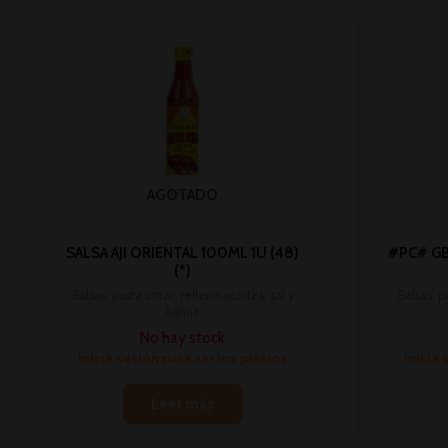
AGOTADO
SALSA AJI ORIENTAL 100ML 1U (48)
#PC# GB
(*)
Salsas, pasta untar, relleno,aceites, sal y
Salsas, p
harina
No hay stock
Inicia sesión para ver los precios
Inicia 
Leer más