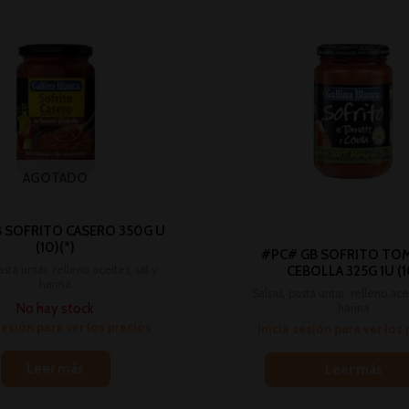
AGOTADO
 SOFRITO CASERO 350G U
(10)(*)
#PC# GB SOFRITO TOM
asta untar, relleno,aceites, sal y
CEBOLLA 325G 1U (1
harina
Salsas, pasta untar, relleno,acei
No hay stock
harina
sesión para ver los precios
Inicia sesión para ver los
Leer más
Leer más