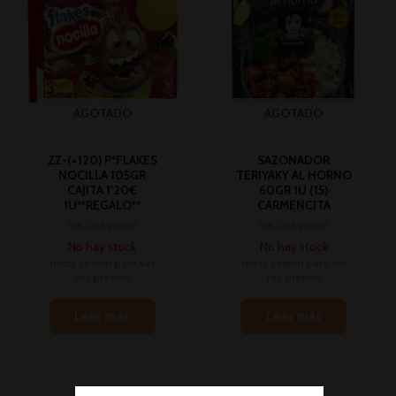
AGOTADO
AGOTADO
ZZ-(+120) P*FLAKES
SAZONADOR
NOCILLA 105GR
TERIYAKY AL HORNO
CAJITA 1’20€
60GR 1U (15)
1U**REGALO**
CARMENCITA
Sin categorizar
Sin categorizar
No hay stock
No hay stock
Inicia sesión para ver
Inicia sesión para ver
los precios
los precios
Leer más
Leer más