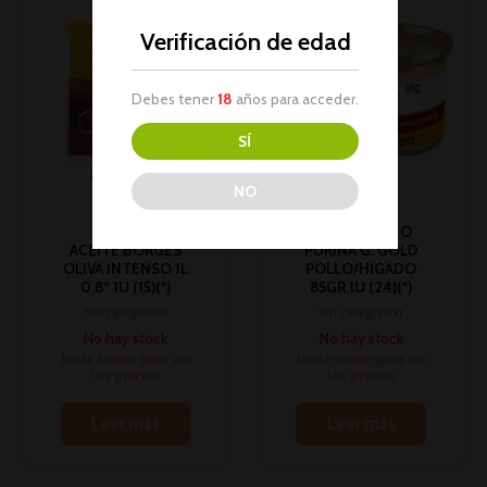
Verificación de edad
Debes tener
18
años para acceder.
SÍ
AGOTADO
AGOTADO
NO
COMIDA GATO
ACEITE BORGES
PURINA G. GOLD
OLIVA INTENSO 1L
POLLO/HIGADO
0.8º 1U (15)(*)
85GR 1U (24)(*)
Sin categorizar
Sin categorizar
No hay stock
No hay stock
Inicia sesión para ver
Inicia sesión para ver
los precios
los precios
Leer más
Leer más