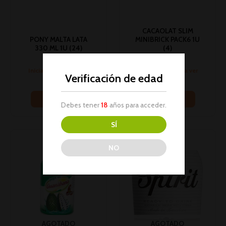
CACAOLAT SLIM
PONY MALTA LATA
MINIBRICK PACK6 1U
330 ML 1U (24)
(4)
Bebidas
Bebidas
Inicia sesión para ver
Inicia sesión para ver
Verificación de edad
los precios
los precios
Leer más
Leer más
Debes tener
18
años para acceder.
SÍ
NO
AGOTADO
AGOTADO