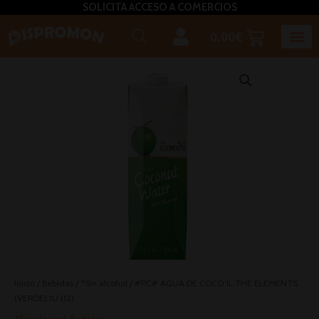
SOLICITA ACCESO A COMERCIOS
0.00
€
Horeca U
Bizcochos, mada
Café, inf
Caldos – Sopas
Miel, azú
Plato
Salsas, pasta untar, relleno,aceites, 
Inicio
/
Bebidas
/
*Sin alcohol
/ #PC# AGUA DE COCO 1L THE ELEMENTS
(VERDE) 1U (12)
*Sin alcohol
,
Bebidas