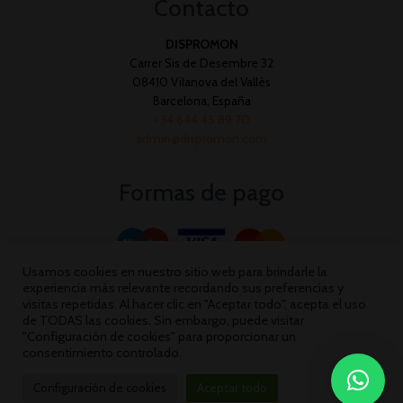
Contacto
DISPROMON
Carrer Sis de Desembre 32
08410 Vilanova del Vallès
Barcelona, España
+34 644 45 89 70
admin@dispromon.com
Formas de pago
Usamos cookies en nuestro sitio web para brindarle la
experiencia más relevante recordando sus preferencias y
visitas repetidas. Al hacer clic en "Aceptar todo", acepta el uso
de TODAS las cookies. Sin embargo, puede visitar
"Configuración de cookies" para proporcionar un
consentimiento controlado.
Configuración de cookies
Aceptar todo
Dispromon 2026 ©