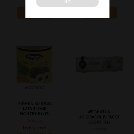
NO
Leer más
Leer más
AGOTADO
PIÑA EN SU JUGO
LATA 340GR
#PC# ATUN
MONTEY 1U (12)
AC.GIRASOL JV PACK3
Conservas
65GX3 (32)
No hay stock
Conservas
Inicia sesión para ver