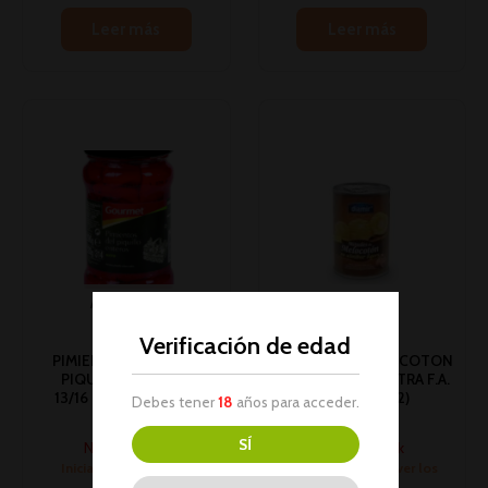
Leer más
Leer más
AGOTADO
AGOTADO
Verificación de edad
PIMIENTO GOURMET
***OFERTA***MELOCOTON
PIQUILLO ENTERO
ALMIBAR 1/2KG EXTRA F.A.
13/16 225GR 1U (12)(*)
DIAMIR 1U (12)
Debes tener
18
años para acceder.
Conservas
Conservas
SÍ
No hay stock
No hay stock
Inicia sesión para ver
Inicia sesión para ver los
los precios
precios