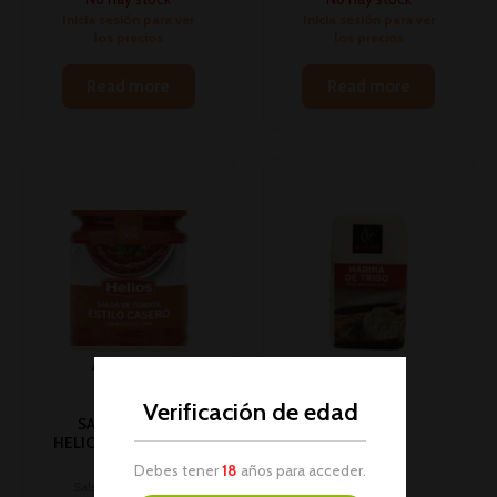
Inicia sesión para ver
Inicia sesión para ver
los precios
los precios
Read more
Read more
AGOTADO
Verificación de edad
SALSA CASERA
HELIOS 300GR 1U (8)
(*)
Debes tener
18
años para acceder.
Salsas, pasta untar,