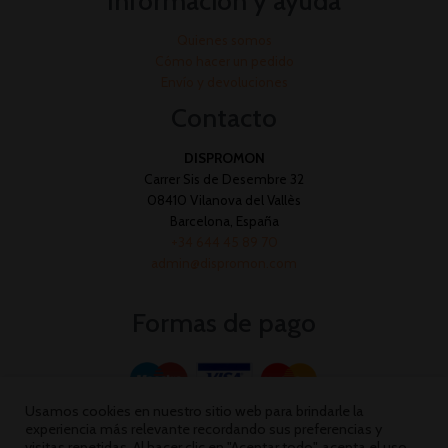
Información y ayuda
Quienes somos
Cómo hacer un pedido
Envío y devoluciones
Contacto
DISPROMON
Carrer Sis de Desembre 32
08410 Vilanova del Vallès
Barcelona, España
+34 644 45 89 70
admin@dispromon.com
Formas de pago
Usamos cookies en nuestro sitio web para brindarle la
experiencia más relevante recordando sus preferencias y
visitas repetidas. Al hacer clic en "Aceptar todo", acepta el uso