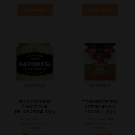
Read more
Read more
AGOTADO
AGOTADO
#PC# MAYONESA
***OFERTA***PISTO
TRADICIONAL
CASERO HELIOS
HELIOS 270GR 1U (8)
300GR 1U (8)(*)
Salsas, pasta untar,
Salsas, pasta untar,
relleno,aceites, sal y
relleno,aceites, sal y
harina
harina
No hay stock
No hay stock