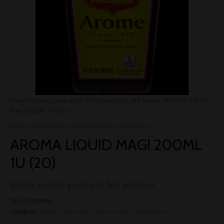
Home
/
Salsas, pasta untar, relleno,aceites, sal y harina
/ AROMA LIQUID
MAGI 200ML 1U (20)
Salsas, pasta untar, relleno,aceites, sal y harina
AROMA LIQUID MAGI 200ML
1U (20)
Inicia sesión para ver los precios
SKU:
00011140
Category:
Salsas, pasta untar, relleno,aceites, sal y harina