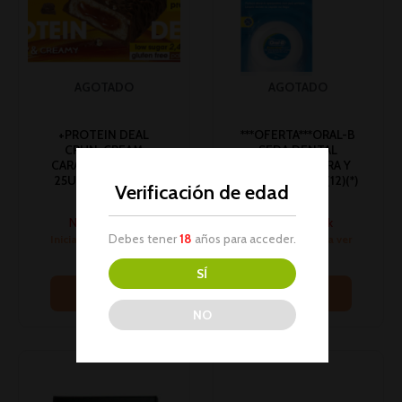
AGOTADO
AGOTADO
+PROTEIN DEAL
***OFERTA***ORAL-B
CRUN-CREAM
SEDA DENTAL
CARAMEL FUN 55G
ESSENTIAL CERA Y
25U ENERVIT 203
MENTA 50M 1U (12)(*)
Verificación de edad
Barritas
Parafarmacia
No hay stock
No hay stock
Debes tener
18
años para acceder.
Inicia sesión para ver
Inicia sesión para ver
los precios
los precios
SÍ
Leer más
Leer más
NO