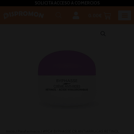
SOLICITA ACCESO A COMERCIOS
0.00
€
Horeca U
Bizcochos, mada
Café, inf
Caldos – Sopas
Miel, azú
Plato
Salsas, pasta untar, relleno,aceites, 
Inicio
/
Parafarmacia
/ #PC# BYPHASSE CR ANTIARRUGAS RETINOL