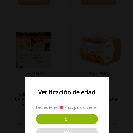
AGOTADO
AGOTADO
COMPOTA
Verificación de edad
CREMA QUALITY
GALIFRESH
CATALANA 800GR 1U
MANZ/PLATAN 150GR
(6) HORECA PC
P-2 1U (12)
Debes tener
18
años para acceder.
Postres
Postres
No hay stock
No hay stock
SÍ
Inicia sesión para ver
Inicia sesión para ver
los precios
los precios
NO