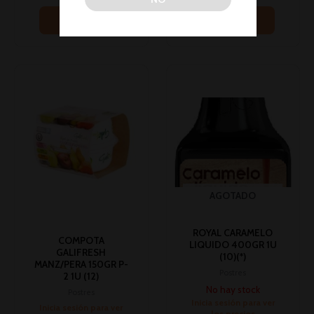
Leer más
Leer más
AGOTADO
ROYAL CARAMELO
COMPOTA
LIQUIDO 400GR 1U
GALIFRESH
(10)(*)
MANZ/PERA 150GR P-
Postres
2 1U (12)
No hay stock
Postres
Inicia sesión para ver
Inicia sesión para ver
los precios