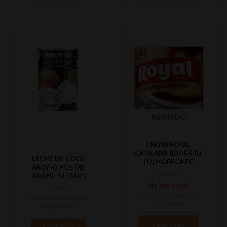
AGOTADO
CREMA ROYAL
CATALANA 800GR 1U
LECHE DE COCO
(12) HORECA PC
AROY-D POSTRE
Postres
400ML 1U (24)(*)
No hay stock
Postres
Inicia sesión para ver
Inicia sesión para ver
los precios
los precios
Leer más
Leer más