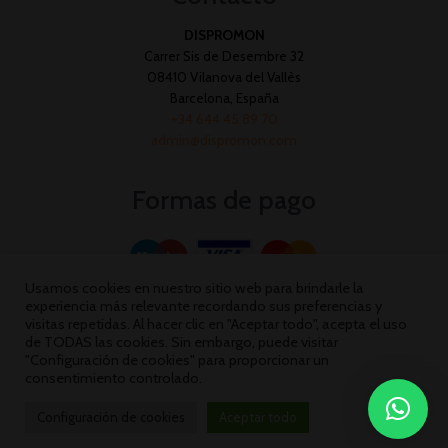
DISPROMON
Carrer Sis de Desembre 32
08410 Vilanova del Vallès
Barcelona, España
+34 644 45 89 70
admin@dispromon.com
Formas de pago
Usamos cookies en nuestro sitio web para brindarle la
experiencia más relevante recordando sus preferencias y
visitas repetidas. Al hacer clic en "Aceptar todo", acepta el uso
de TODAS las cookies. Sin embargo, puede visitar
"Configuración de cookies" para proporcionar un
consentimiento controlado.
Configuración de cookies
Aceptar todo
Dispromon 2026 ©