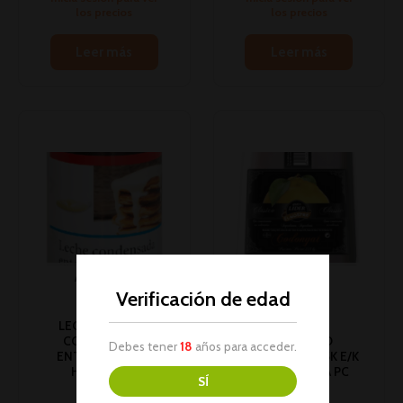
los precios
los precios
Leer más
Leer más
AGOTADO
AGOTADO
Verificación de edad
LECHE QUALITY
CONDENSADA
MEMBRILLO
Debes tener
18
años para acceder.
ENTERA 1K 1U (8)
ARTESANAL 2.75K E/K
HORECA PC
1U (3) HORECA PC
SÍ
Postres
Postres