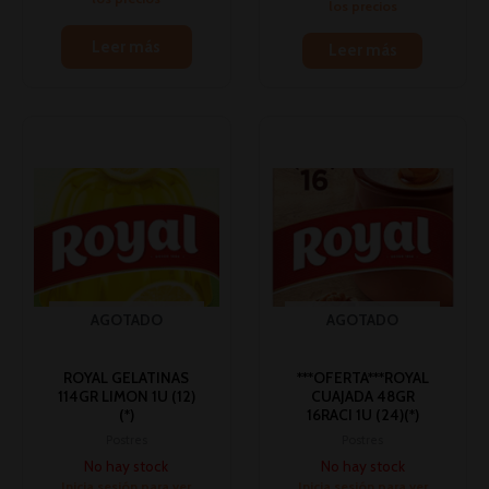
los precios
Leer más
Leer más
AGOTADO
AGOTADO
ROYAL GELATINAS
***OFERTA***ROYAL
114GR LIMON 1U (12)
CUAJADA 48GR
(*)
16RACI 1U (24)(*)
Postres
Postres
No hay stock
No hay stock
Inicia sesión para ver
Inicia sesión para ver