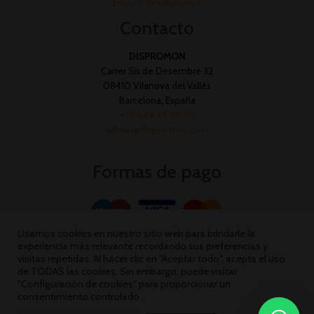
Envío y devoluciones
Contacto
DISPROMON
Carrer Sis de Desembre 32
08410 Vilanova del Vallès
Barcelona, España
+34 644 45 89 70
admin@dispromon.com
Formas de pago
Usamos cookies en nuestro sitio web para brindarle la
experiencia más relevante recordando sus preferencias y
visitas repetidas. Al hacer clic en "Aceptar todo", acepta el uso
de TODAS las cookies. Sin embargo, puede visitar
"Configuración de cookies" para proporcionar un
consentimiento controlado.