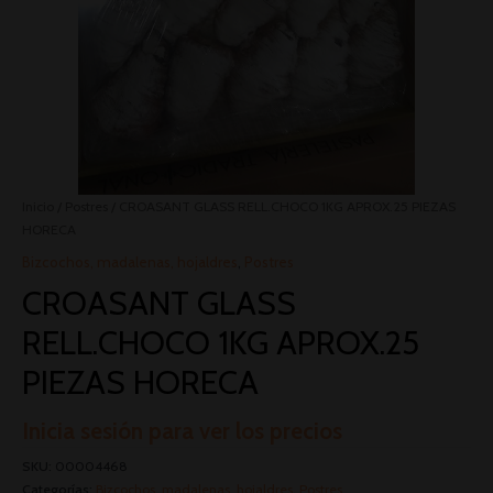
Inicio
/
Postres
/ CROASANT GLASS RELL.CHOCO 1KG APROX.25 PIEZAS
HORECA
Bizcochos, madalenas, hojaldres
,
Postres
CROASANT GLASS
RELL.CHOCO 1KG APROX.25
PIEZAS HORECA
Inicia sesión para ver los precios
SKU:
00004468
Categorías:
Bizcochos, madalenas, hojaldres
,
Postres