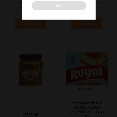
No hay stock
No hay stock
NO
Inicia sesión para ver
Inicia sesión para ver
los precios
los precios
Leer más
Leer más
AGOTADO
***OFERTA***ROYAL
PASTEL FRESCO
LIMON 103GR 1U (12)
PASTA DE
(*)