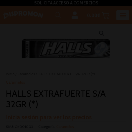
SOLICITA ACCESO A COMERCIOS
0.00
€
Horeca U
Bizcochos, mada
Café, inf
Caldos – Sopas
Miel, azú
Plato
Salsas, pasta untar, relleno,aceites, 
Inicio
/
Caramelos
/ HALLS EXTRAFUERTE S/A 32GR (*)
Caramelos
HALLS EXTRAFUERTE S/A
32GR (*)
Inicia sesión para ver los precios
SKU:
OK001003
Categoría:
Caramelos