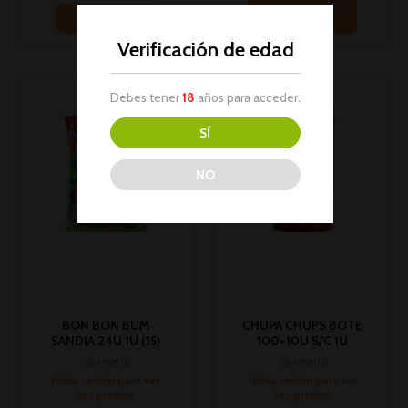
Leer más
Leer más
Verificación de edad
Debes tener
18
años para acceder.
SÍ
NO
BON BON BUM
CHUPA CHUPS BOTE
SANDIA 24U 1U (15)
100+10U S/C 1U
Caramelos
Caramelos
Inicia sesión para ver
Inicia sesión para ver
los precios
los precios