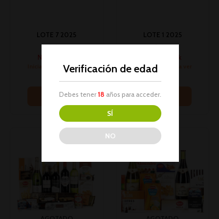
LOTE 7 2025
LOTE 1 2025
Lotes
Lotes
No hay stock
No hay stock
Verificación de edad
Inicia sesión para ver
Inicia sesión para ver
los precios
los precios
Debes tener
18
años para acceder.
Leer más
Leer más
SÍ
NO
AGOTADO
AGOTADO