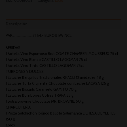
SKU:
00018008
Categoría:
Lotes
Descripción
PVP……………………31,54.- EUROS IVA INCL.
BEBIDAS
1 Botella Vino Espumoso Brut COMTE CHAMBERI MOUSSEUX 75 cl
1 Botella Vino Blanco CASTILLO LAGOMAR 75 cl
1 Botella Vino Tinto CASTILLO LAGOMAR 75cl
TURRONES Y DULCES
1 Estuche Barquillos Tradicionales RIFACLI 12 unidades 48 g
1 Estuche Torta Crujiente Chocolate con Leche LACASA 125 g
1 Estuche Biscuits Caramelo GAMITO 70 g
1 Estuche Bombones Cofres TRAPA 53 g
1 Bolsa Brownie Chocolate MR. BROWNIE 50 g
CHARCUTERÍA
1 Pieza Salchichón Ibérico Bellota Salamanca DEHESA DE YELTES
150 g
aprox