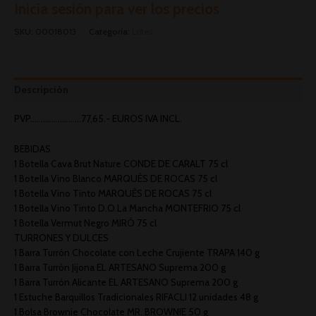
Inicia sesión para ver los precios
SKU:
00018013
Categoría:
Lotes
Descripción
PVP……………………77,65.- EUROS IVA INCL.
BEBIDAS
1 Botella Cava Brut Nature CONDE DE CARALT 75 cl
1 Botella Vino Blanco MARQUÉS DE ROCAS 75 cl
1 Botella Vino Tinto MARQUÉS DE ROCAS 75 cl
1 Botella Vino Tinto D.O.La Mancha MONTEFRIO 75 cl
1 Botella Vermut Negro MIRÓ 75 cl
TURRONES Y DULCES
1 Barra Turrón Chocolate con Leche Crujiente TRAPA 140 g
1 Barra Turrón Jijona EL ARTESANO Suprema 200 g
1 Barra Turrón Alicante EL ARTESANO Suprema 200 g
1 Estuche Barquillos Tradicionales RIFACLI 12 unidades 48 g
1 Bolsa Brownie Chocolate MR. BROWNIE 50 g