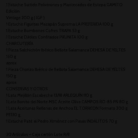
1 Estuche Surtido Polvorones y Mantecados de Estepa GAMITO
Edición
Vintage 200 g ( IGP )
1 Estuche Figuritas Mazapán Suprema LA PREFERIDA 100 g
1 Estuche Bombones Cofres TRAPA 53 g
1 Estuche Dátiles Confitados PRUNITA 100 g
CHARCUTERÍA
1 Pieza Salchichón Ibérico Bellota Salamanca DEHESA DE YELTES
150 g
aprox
1 Pieza Chorizo Ibérico de Bellota Salamanca DEHESA DE YELTES
150 g
aprox
CONSERVAS Y OTROS
1 Lata Mejillón Escabeche 13/18 ARLEQUÍN 110 g
1 Lata Bonito del Norte MSC Aceite Oliva CAMPOS RO-85 PN 80 g
1 Lata Aceitunas Rellenas de Anchoa EL TORREON Formato 300 g
PE130 g
1 Estuche Paté al Pedro Ximénez con Pasas INDALITOS 70 g
20 Artículos + Caja cartón Lote R/8