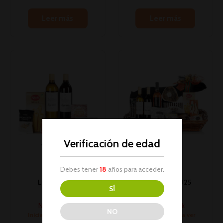
Leer más
Leer más
Verificación de edad
AGOTADO
AGOTADO
Debes tener
18
años para acceder.
LOTE 1 2025
BANDEJA 3 2025
SÍ
Lotes
Lotes
No hay stock
No hay stock
NO
Inicia sesión para ver
Inicia sesión para ver
los precios
los precios