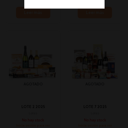
Leer más
Leer más
AGOTADO
AGOTADO
LOTE 2 2025
LOTE 7 2025
Lotes
Lotes
No hay stock
No hay stock
Inicia sesión para ver
Inicia sesión para ver