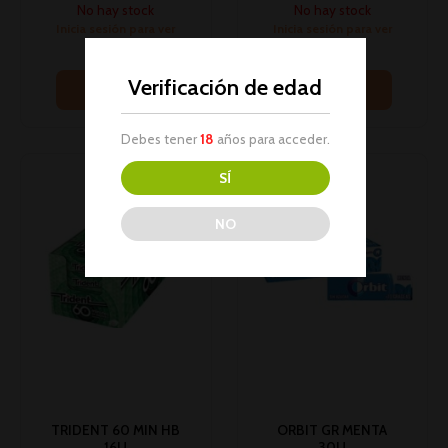
No hay stock
No hay stock
Inicia sesión para ver
Inicia sesión para ver
los precios
los precios
Verificación de edad
Leer más
Leer más
Debes tener
18
años para acceder.
SÍ
NO
TRIDENT 60 MIN HB
ORBIT GR MENTA
16U
30U