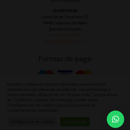
DISPROMON
Carrer Sis de Desembre 32
08410 Vilanova del Vallès
Barcelona, España
+34 644 45 89 70
admin@dispromon.com
Formas de pago
Usamos cookies en nuestro sitio web para brindarle la
experiencia más relevante recordando sus preferencias y
visitas repetidas. Al hacer clic en "Aceptar todo", acepta el uso
de TODAS las cookies. Sin embargo, puede visitar
"Configuración de cookies" para proporcionar un
consentimiento controlado.
Configuración de cookies
Aceptar todo
Dispromon 2026 ©