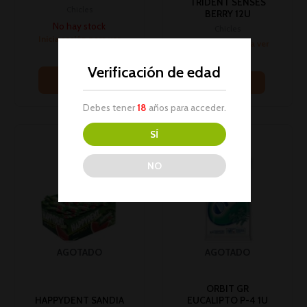
TRIDENT SENSES
Chicles
BERRY 12U
No hay stock
Chicles
Inicia sesión para ver
Inicia sesión para ver
los precios
los precios
Verificación de edad
Leer más
Leer más
Debes tener
18
años para acceder.
SÍ
NO
AGOTADO
AGOTADO
ORBIT GR
HAPPYDENT SANDIA
EUCALIPTO P-4 1U