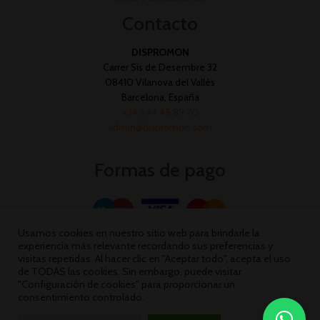
Contacto
DISPROMON
Carrer Sis de Desembre 32
08410 Vilanova del Vallès
Barcelona, España
+34 644 45 89 70
admin@dispromon.com
Formas de pago
Usamos cookies en nuestro sitio web para brindarle la
experiencia más relevante recordando sus preferencias y
visitas repetidas. Al hacer clic en "Aceptar todo", acepta el uso
de TODAS las cookies. Sin embargo, puede visitar
"Configuración de cookies" para proporcionar un
consentimiento controlado.