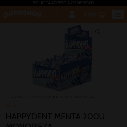
SOLICITA ACCESO A COMERCIOS
0.00
€
Horeca U
Bizcochos, mada
Café, inf
Caldos – Sopas
Miel, azú
Plato
Salsas, pasta untar, relleno,aceites, 
Inicio
/
Chicles
/ HAPPYDENT MENTA 200U MONOPIEZA
Chicles
HAPPYDENT MENTA 200U
MONOPIEZA