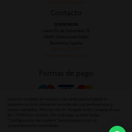
Envío y devoluciones
Contacto
DISPROMON
Carrer Sis de Desembre 32
08410 Vilanova del Vallès
Barcelona, España
+34 644 45 89 70
admin@dispromon.com
Formas de pago
Usamos cookies en nuestro sitio web para brindarle la
experiencia más relevante recordando sus preferencias y
visitas repetidas. Al hacer clic en "Aceptar todo", acepta el uso
de TODAS las cookies. Sin embargo, puede visitar
"Configuración de cookies" para proporcionar un
consentimiento controlado.