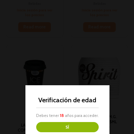
Bebidas
Bebidas
Inicia sesión para ver
Inicia sesión para ver
los precios
los precios
Read more
Read more
Verificación de edad
AGOTADO
Debes tener
18
años para acceder.
#PC# VODKA M.G.
LIMA SPIRIT 275ML
LANDESSA ICE
5.5º 1U (24)
SÍ
COFEE ESPRESSO
Bebidas