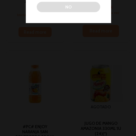
230ML 10U
No hay stock
NO
Bebidas
Inicia sesión para ver
Inicia sesión para ver
los precios
los precios
Read more
Read more
AGOTADO
JUGO DE MANGO
#PC# ENJOY
AMAZONIA 330ML 1U
NARANJA SAN
(24)(*)