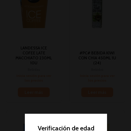
LANDESSA ICE
COFEE LATE
#PC# BEBIDA KIWI
MACCHIATO 230ML
CON CHIA 450ML 1U
10U
(24)
Bebidas
Bebidas
Inicia sesión para ver
Inicia sesión para ver
los precios
los precios
Leer más
Leer más
Verificación de edad