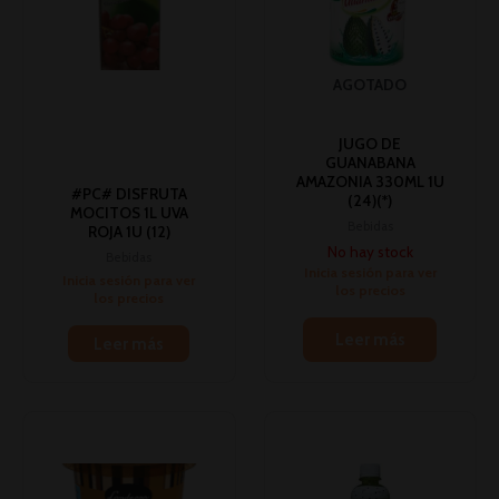
AGOTADO
JUGO DE
GUANABANA
AMAZONIA 330ML 1U
#PC# DISFRUTA
(24)(*)
MOCITOS 1L UVA
Bebidas
ROJA 1U (12)
No hay stock
Bebidas
Inicia sesión para ver
Inicia sesión para ver
los precios
los precios
Leer más
Leer más