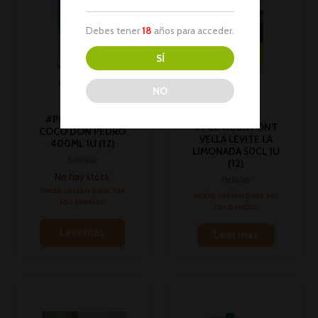
Debes tener
18
años para acceder.
SÍ
AGOTADO
NO
#PC# LECHE DE
#PC# AGUA FONT
COCO DON PEDRO
VELLA LEVITE LA
400ML 1U (12)
LIMONADA 50CL 1U
Bebidas
(12)
No hay stock
Bebidas
Inicia sesión para ver
Inicia sesión para ver
los precios
los precios
Leer más
Leer más