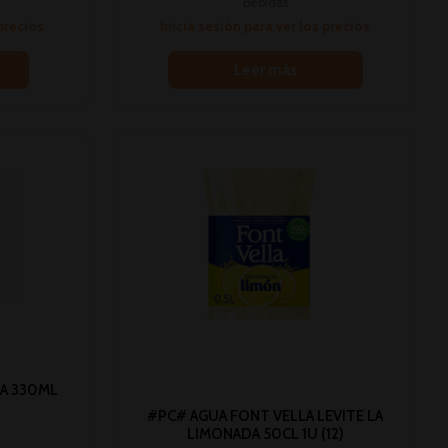
Bebidas
 precios
Inicia sesión para ver los precios
Leer más
A 330ML
#PC# AGUA FONT VELLA LEVITE LA
LIMONADA 50CL 1U (12)