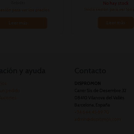
No hay stock
Bebidas
Inicia sesión para ver los
sesión para ver los precios
Leer más
Leer más
ación y ayuda
Contacto
mos
DISPROMON
un pedido
Carrer Sis de Desembre 32
oluciones
08410 Vilanova del Vallès
Barcelona, España
+34 644 45 89 70
admin@dispromon.com