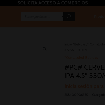
SOLICITA ACCESO A COMERCIOS
Produ
Inicio
/
Bebidas
/
*Con alcoh
4.5%ALC 1U (12)
*Con alcohol
,
Bebidas
#PC# CERVE
IPA 4.5º 330
Inicia sesión para
SKU:
00006355
Categorí