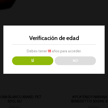
Verificación de edad
Debes tener
18
años para acceder.
SÍ
NO
ZONA BLANCO ARAND. PET
#PC# ENJOY NARANJA
50CL 6U
BENEDETTO 500ML 1U 
Bebidas
Bebidas