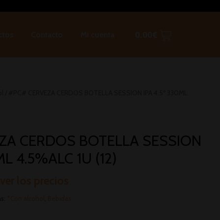
ctos
Contacto
Mi cuenta
0.00
€
ol
/ #PC# CERVEZA CERDOS BOTELLA SESSION IPA 4.5º 330ML
ZA CERDOS BOTELLA SESSION
ML 4.5%ALC 1U (12)
 ver los precios
as:
*Con alcohol
,
Bebidas