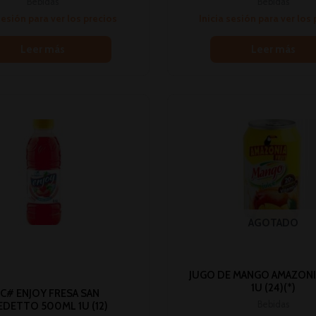
Bebidas
Bebidas
sesión para ver los precios
Inicia sesión para ver los
Leer más
Leer más
AGOTADO
JUGO DE MANGO AMAZONI
1U (24)(*)
C# ENJOY FRESA SAN
Bebidas
EDETTO 500ML 1U (12)