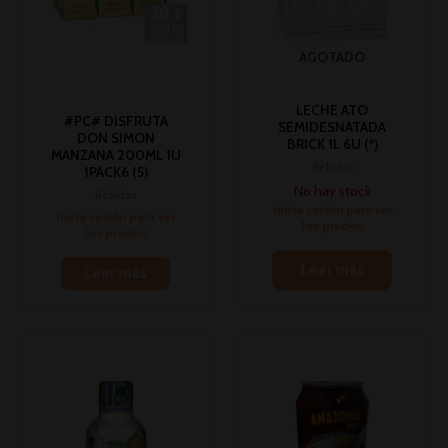
AGOTADO
LECHE ATO
#PC# DISFRUTA
SEMIDESNATADA
DON SIMON
BRICK 1L 6U (*)
MANZANA 200ML 1U
Bebidas
1PACK6 (5)
No hay stock
Bebidas
Inicia sesión para ver
Inicia sesión para ver
los precios
los precios
Leer más
Leer más