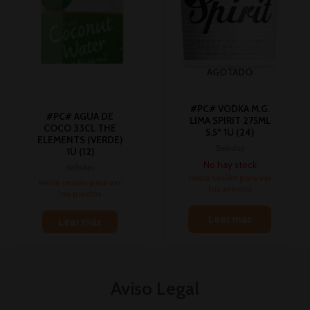
AGOTADO
#PC# VODKA M.G.
#PC# AGUA DE
LIMA SPIRIT 275ML
COCO 33CL THE
5.5º 1U (24)
ELEMENTS (VERDE)
Bebidas
1U (12)
No hay stock
Bebidas
Inicia sesión para ver
Inicia sesión para ver
los precios
los precios
Leer más
Leer más
Aviso Legal