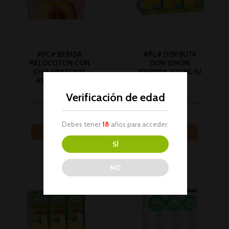
#PC# BEBIDA
#PC# DISFRUTA
MELOCOTON CON
DON SIMON
CHIA AMAZONIA
NARANJA 200ML 1U
450ML 1U (24)
1PACK6 (5)
Bebidas
Bebidas
Verificación de edad
Inicia sesión para ver
Inicia sesión para ver
los precios
los precios
Debes tener
18
años para acceder.
Leer más
Leer más
SÍ
NO