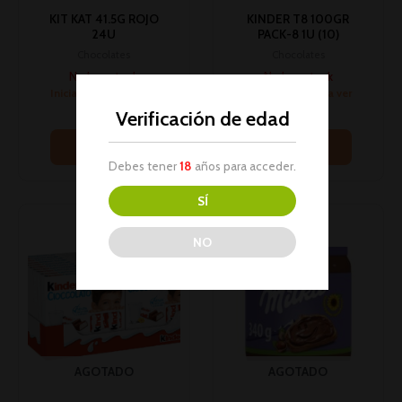
KIT KAT 41.5G ROJO
KINDER T8 100GR
24U
PACK-8 1U (10)
Chocolates
Chocolates
No hay stock
No hay stock
Inicia sesión para ver
Inicia sesión para ver
los precios
los precios
Verificación de edad
Leer más
Leer más
Debes tener
18
años para acceder.
SÍ
NO
AGOTADO
AGOTADO