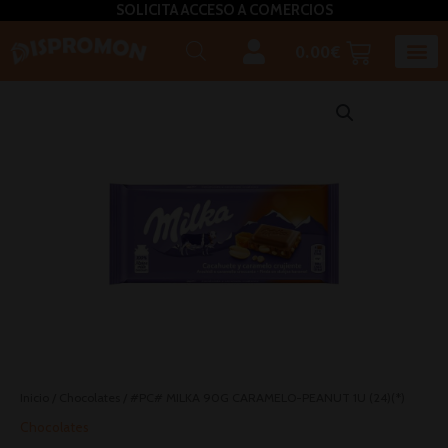
SOLICITA ACCESO A COMERCIOS
0.00
€
Horeca U
Bizcochos, mada
Café, inf
Caldos – Sopas
Miel, azú
Plato
Salsas, pasta untar, relleno,aceites, 
Inicio
/
Chocolates
/ #PC# MILKA 90G CARAMELO-PEANUT 1U (24)(*)
Chocolates