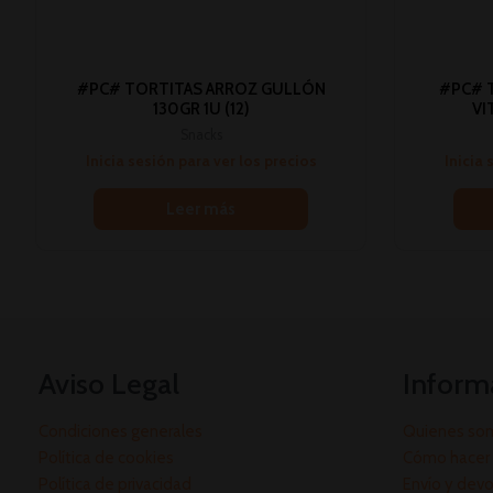
#PC# TORTITAS ARROZ GULLÓN
#PC# 
130GR 1U (12)
VI
Snacks
Inicia sesión para ver los precios
Inicia 
Leer más
Aviso Legal
Inform
Condiciones generales
Quienes so
Política de cookies
Cómo hacer 
Política de privacidad
Envío y dev