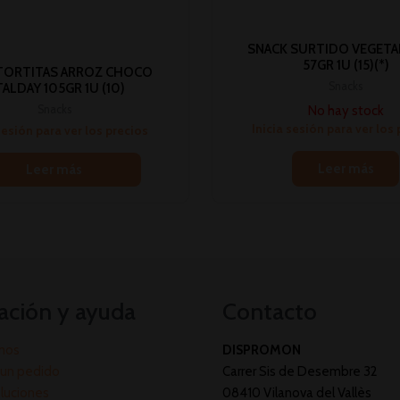
SNACK SURTIDO VEGETA
57GR 1U (15)(*)
TORTITAS ARROZ CHOCO
Snacks
TALDAY 105GR 1U (10)
No hay stock
Snacks
Inicia sesión para ver los
sesión para ver los precios
Leer más
Leer más
ación y ayuda
Contacto
mos
DISPROMON
un pedido
Carrer Sis de Desembre 32
oluciones
08410 Vilanova del Vallès