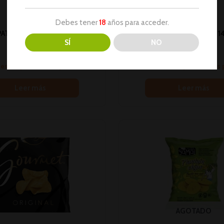
Debes tener
18
años para acceder.
ATATAS LAY’S CAMPESINA
#PC# DORITOS CHILLI 1
SÍ
NO
150GR 1U (19)
(13)
Snacks
Snacks
sesión para ver los precios
Inicia sesión para ver los
Leer más
Leer más
AGOTADO