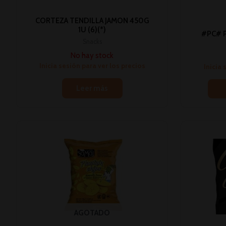
CORTEZA TENDILLA JAMON 450G
1U (6)(*)
#PC# P
Snacks
No hay stock
Inicia sesión para ver los precios
Inicia 
Leer más
AGOTADO