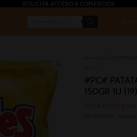
SOLICITA ACCESO A COMERCIOS
Produ
Inicio
/
Snacks
/ #PC# PATAT
Snacks
#PC# PATAT
150GR 1U (19
Inicia sesión para
SKU:
00008117
Categoría