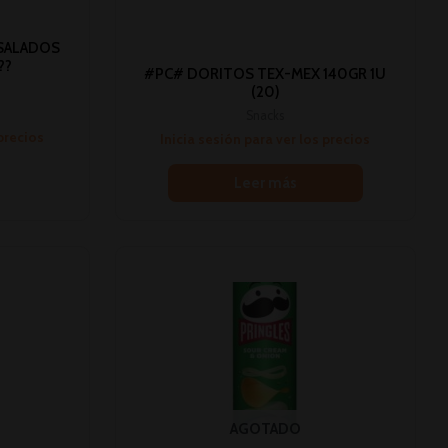
 SALADOS
??
#PC# DORITOS TEX-MEX 140GR 1U
(20)
Snacks
 precios
Inicia sesión para ver los precios
Leer más
AGOTADO