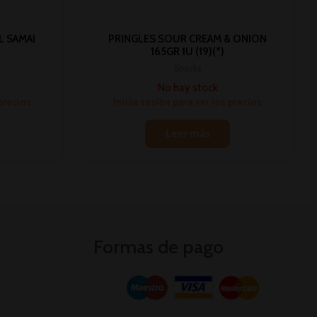
L SAMAI
PRINGLES SOUR CREAM & ONION
165GR 1U (19)(*)
Snacks
No hay stock
 precios
Inicia sesión para ver los precios
Leer más
Formas de pago