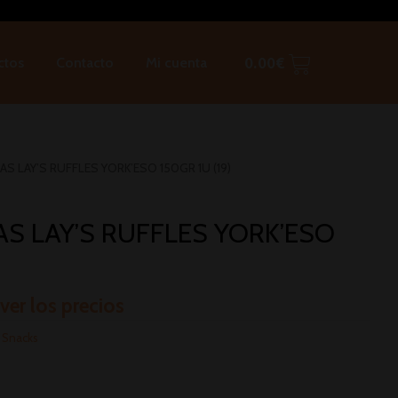
ctos
Contacto
Mi cuenta
0.00
€
AS LAY’S RUFFLES YORK’ESO 150GR 1U (19)
AS LAY’S RUFFLES YORK’ESO
)
 ver los precios
:
Snacks