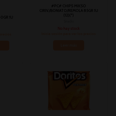
#PC# CHIPS MIKSO
CIRIV./BONIATO/REMOLA 85GR 1U
(12)(*)
40GR 1U
Snacks
No hay stock
Inicia sesión para ver los precios
 precios
Leer más