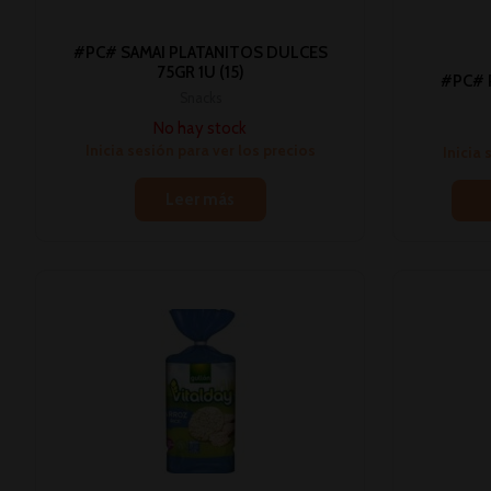
#PC# SAMAI PLATANITOS DULCES
75GR 1U (15)
#PC# 
Snacks
No hay stock
Inicia sesión para ver los precios
Inicia 
Leer más