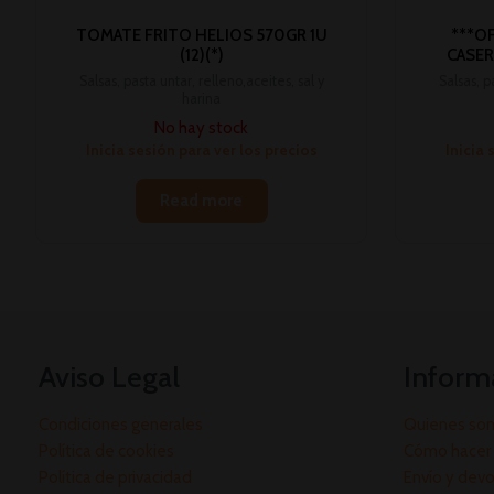
TOMATE FRITO HELIOS 570GR 1U
***O
(12)(*)
CASERO
Salsas, pasta untar, relleno,aceites, sal y
Salsas, p
harina
No hay stock
Inicia sesión para ver los precios
Inicia 
Read more
Aviso Legal
Inform
Condiciones generales
Quienes so
Política de cookies
Cómo hacer 
Política de privacidad
Envío y dev