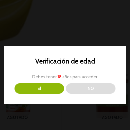
Verificación de edad
Debes tener
18
años para acceder.
SÍ
NO
AGOTADO
AGOTADO