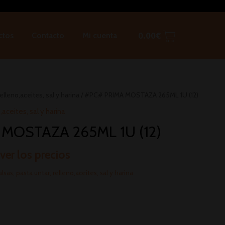
ctos
Contacto
Mi cuenta
0.00
€
elleno,aceites, sal y harina
/ #PC# PRIMA MOSTAZA 265ML 1U (12)
,aceites, sal y harina
MOSTAZA 265ML 1U (12)
 ver los precios
alsas, pasta untar, relleno,aceites, sal y harina