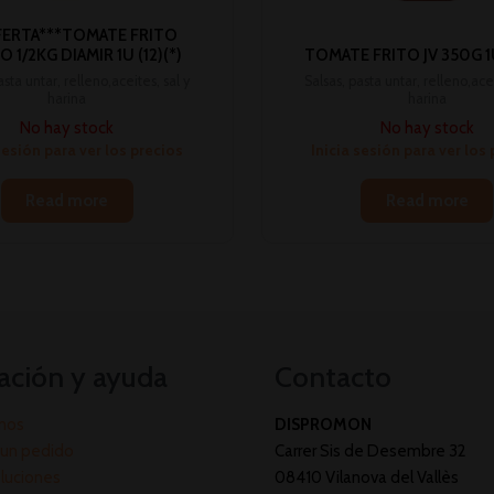
FERTA***TOMATE FRITO
 1/2KG DIAMIR 1U (12)(*)
TOMATE FRITO JV 350G 1U
asta untar, relleno,aceites, sal y
Salsas, pasta untar, relleno,acei
harina
harina
No hay stock
No hay stock
sesión para ver los precios
Inicia sesión para ver los
Read more
Read more
ación y ayuda
Contacto
mos
DISPROMON
un pedido
Carrer Sis de Desembre 32
oluciones
08410 Vilanova del Vallès