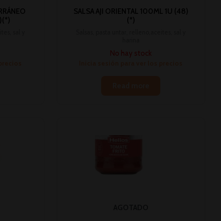
RRÁNEO
SALSA AJI ORIENTAL 100ML 1U (48)
(*)
(*)
tes, sal y
Salsas, pasta untar, relleno,aceites, sal y
harina
No hay stock
 precios
Inicia sesión para ver los precios
Read more
AGOTADO