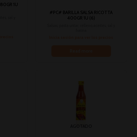
380GR 1U
#PC# BARILLA SALSA RICOTTA
tes, sal y
400GR 1U (6)
Salsas, pasta untar, relleno,aceites, sal y
harina
 precios
Inicia sesión para ver los precios
Read more
AGOTADO