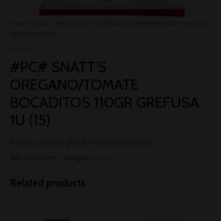
Home
/
Snacks
/ #PC# SNATT’S OREGANO/TOMATE BOCADITOS 110GR
GREFUSA 1U (15)
Snacks
#PC# SNATT’S
OREGANO/TOMATE
BOCADITOS 110GR GREFUSA
1U (15)
Inicia sesión para ver los precios
SKU:
00008441
Category:
Snacks
Related products