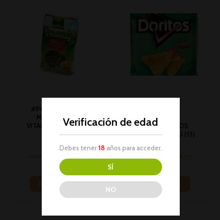
#PC# TORTITAS
MAIZ CHOCO
Verificación de edad
VITALDAY 100GR 1U
#PC# DORITOS
(10)
CHILLI 140GR 1U (13)
Snacks
Snacks
Debes tener
18
años para acceder.
Inicia sesión para ver
Inicia sesión para ver
los precios
los precios
SÍ
Read more
Read more
NO