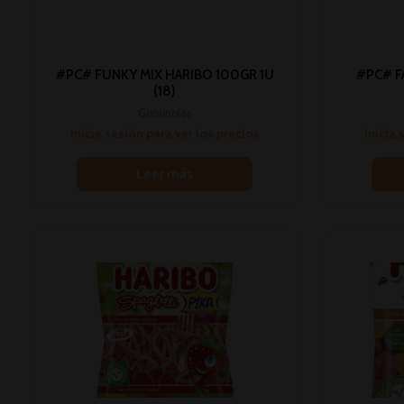
#PC# FUNKY MIX HARIBO 100GR 1U
#PC# F
(18)
Gominolas
Inicia sesión para ver los precios
Inicia 
Leer más