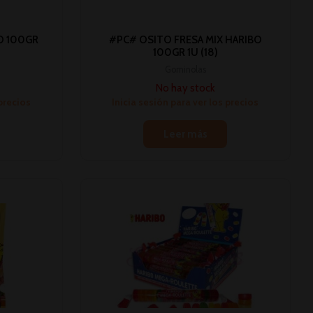
O 100GR
#PC# OSITO FRESA MIX HARIBO
100GR 1U (18)
Gominolas
No hay stock
 precios
Inicia sesión para ver los precios
Leer más