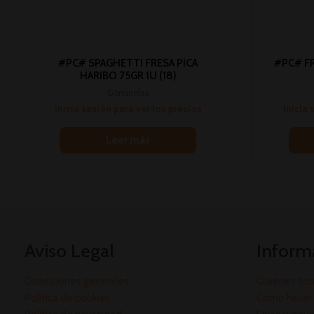
#PC# SPAGHETTI FRESA PICA
#PC# F
HARIBO 75GR 1U (18)
Gominolas
Inicia sesión para ver los precios
Inicia 
Leer más
Aviso Legal
Inform
Condiciones generales
Quienes so
Política de cookies
Cómo hacer 