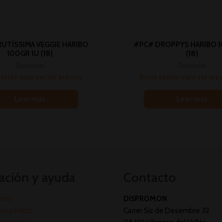
RUTÍSSIMA VEGGIE HARIBO
#PC# DROPPYS HARIBO 1
100GR 1U (18)
(18)
Gominolas
Gominolas
sesión para ver los precios
Inicia sesión para ver los
Leer más
Leer más
ación y ayuda
Contacto
mos
DISPROMON
un pedido
Carrer Sis de Desembre 32