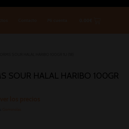
ctos
Contacto
Mi cuenta
0.00
€
ORMS SOUR HALAL HARIBO 100GR 1U (18)
 SOUR HALAL HARIBO 100GR
 ver los precios
a:
Gominolas