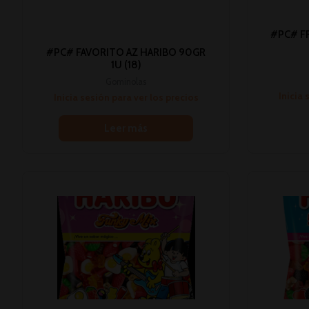
#PC# F
#PC# FAVORITO AZ HARIBO 90GR
1U (18)
Gominolas
Inicia 
Inicia sesión para ver los precios
Leer más