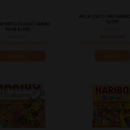
#PC# OSITO ORO HARIB
1U (18)
AVORITO CLASSIC HARIBO
Gominolas
90GR 1U (18)
No hay stock
Gominolas
Inicia sesión para ver los
sesión para ver los precios
Leer más
Leer más