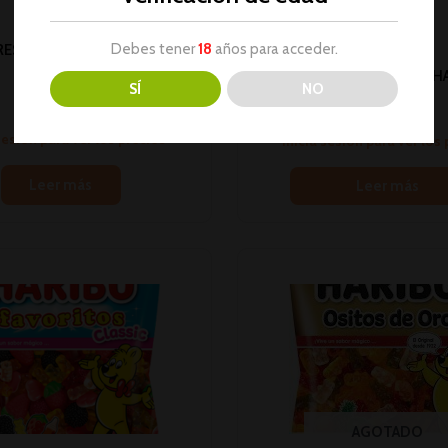
Debes tener
18
años para acceder.
RESA BALLA HARIBO 100GR
1U (18)
#PC# TROPIFRUTTI H
SÍ
NO
Gominolas
100GR 1U (18)
No hay stock
Gominolas
sesión para ver los precios
Inicia sesión para ver los
Leer más
Leer más
AGOTADO