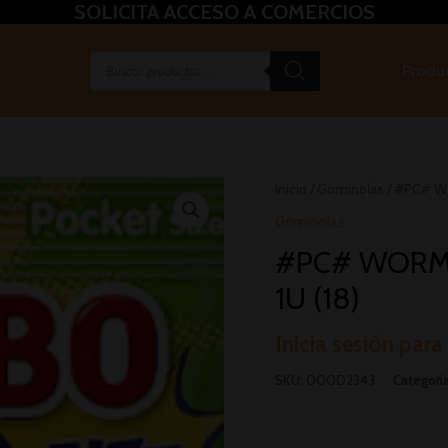
SOLICITA ACCESO A COMERCIOS
Produ
Inicio
/
Gominolas
/ #PC# W
Gominolas
#PC# WORMS
1U (18)
Inicia sesión para
SKU:
00002343
Categorí