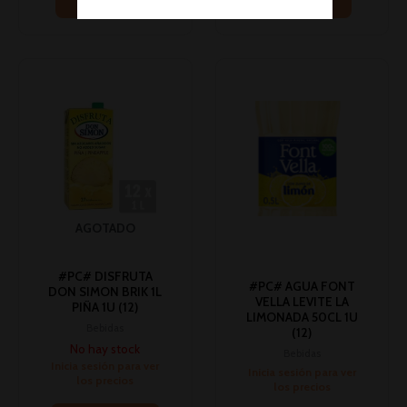
Leer más
Leer más
AGOTADO
#PC# DISFRUTA
#PC# AGUA FONT
DON SIMON BRIK 1L
VELLA LEVITE LA
PIÑA 1U (12)
LIMONADA 50CL 1U
Bebidas
(12)
No hay stock
Bebidas
Inicia sesión para ver
Inicia sesión para ver
los precios
los precios