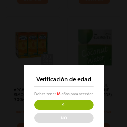
Verificación de edad
#PC# AGUA DE
#PC#DISFRUTA DON
COCO 33CL THE
Debes tener
18
años para acceder.
SIMON MELOCOTON
ELEMENTS (VERDE)
200ML 1U 1PACK6 (5)
1U (12)
SÍ
Bebidas
Bebidas
Inicia sesión para ver
Inicia sesión para ver
los precios
los precios
NO