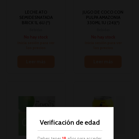
LECHE ATO
JUGO DE COCO CON
SEMIDESNATADA
PULPA AMAZONIA
BRICK 1L 6U (*)
330ML 1U (24)(*)
Bebidas
Bebidas
No hay stock
No hay stock
Inicia sesión para ver
Inicia sesión para ver
los precios
los precios
Leer más
Leer más
Verificación de edad
Debes tener
18
años para acceder.