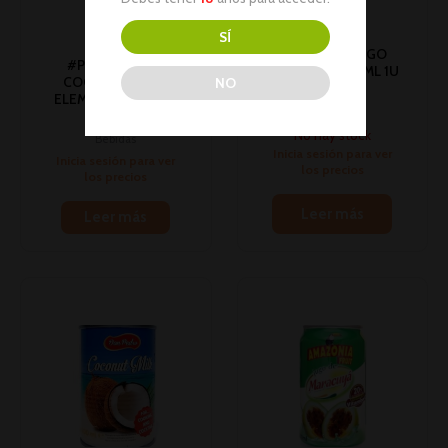
AGOTADO
SÍ
JUGO DE MANGO
#PC# AGUA DE
AMAZONIA 330ML 1U
COCO 33CL THE
NO
(24)(*)
ELEMENTS (VERDE)
Bebidas
1U (12)
No hay stock
Bebidas
Inicia sesión para ver
Inicia sesión para ver
los precios
los precios
Leer más
Leer más