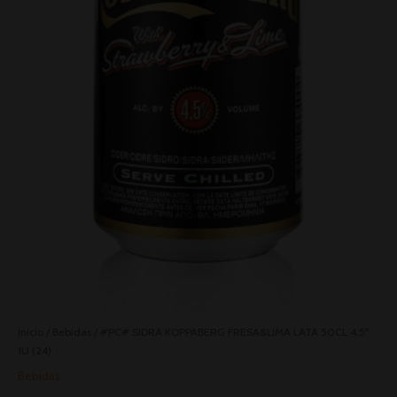
Inicio
/
Bebidas
/ #PC# SIDRA KOPPABERG FRESA&LIMA LATA 50CL 4.5º
1U (24)
Bebidas