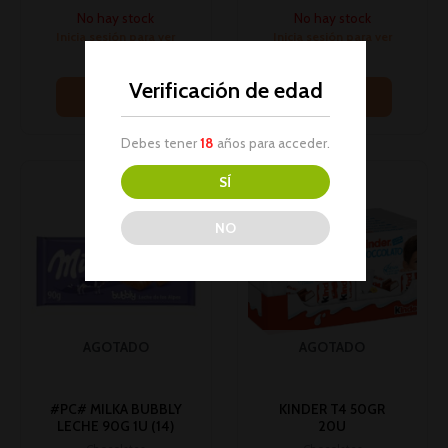
No hay stock
No hay stock
Inicia sesión para ver
Inicia sesión para ver
los precios
los precios
Verificación de edad
Leer más
Leer más
Debes tener
18
años para acceder.
SÍ
NO
AGOTADO
AGOTADO
#PC# MILKA BUBBLY
KINDER T4 50GR
LECHE 90G 1U (14)
20U