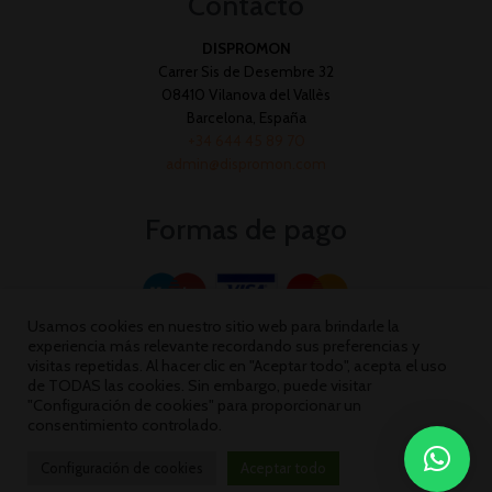
Contacto
DISPROMON
Carrer Sis de Desembre 32
08410 Vilanova del Vallès
Barcelona, España
+34 644 45 89 70
admin@dispromon.com
Formas de pago
Usamos cookies en nuestro sitio web para brindarle la
experiencia más relevante recordando sus preferencias y
visitas repetidas. Al hacer clic en "Aceptar todo", acepta el uso
de TODAS las cookies. Sin embargo, puede visitar
"Configuración de cookies" para proporcionar un
consentimiento controlado.
Configuración de cookies
Aceptar todo
Dispromon 2026 ©