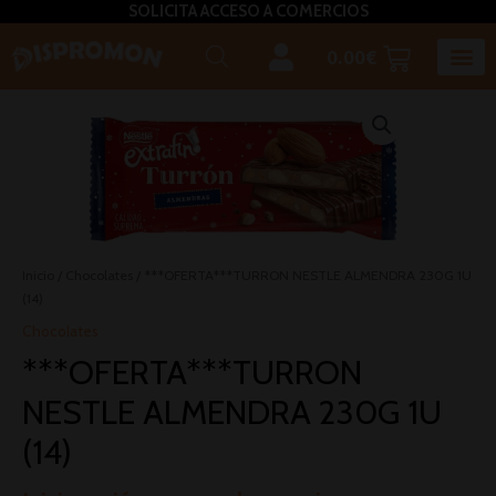
SOLICITA ACCESO A COMERCIOS
0.00
€
Horeca U
Bizcochos, mada
Café, inf
Caldos – Sopas
Miel, azú
Plato
Salsas, pasta untar, relleno,aceites, 
Inicio
/
Chocolates
/ ***OFERTA***TURRON NESTLE ALMENDRA 230G 1U
(14)
Chocolates
***OFERTA***TURRON
NESTLE ALMENDRA 230G 1U
(14)