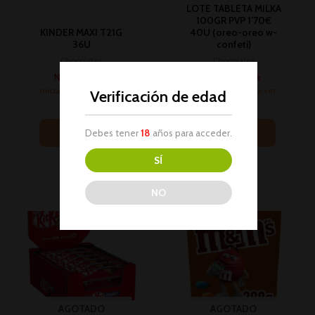
LOTE TABLETA MILKA
100GR PVP 1’70€
KINDER MAXI T21G
40U (oreo-oreo w-
36U
confeti)
Chocolates
Chocolates
No hay stock
No hay stock
Inicia sesión para ver
Inicia sesión para ver
Verificación de edad
los precios
los precios
Leer más
Leer más
Debes tener
18
años para acceder.
SÍ
NO
AGOTADO
AGOTADO