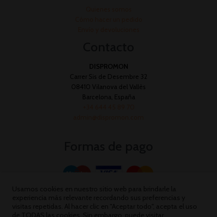
Quienes somos
Cómo hacer un pedido
Envío y devoluciones
Contacto
DISPROMON
Carrer Sis de Desembre 32
08410 Vilanova del Vallès
Barcelona, España
+34 644 45 89 70
admin@dispromon.com
Formas de pago
Usamos cookies en nuestro sitio web para brindarle la
experiencia más relevante recordando sus preferencias y
visitas repetidas. Al hacer clic en "Aceptar todo", acepta el uso
de TODAS las cookies. Sin embargo, puede visitar