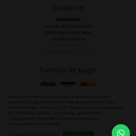
Contacto
DISPROMON
Carrer Sis de Desembre 32
08410 Vilanova del Vallès
Barcelona, España
+34 644 45 89 70
admin@dispromon.com
Formas de pago
Usamos cookies en nuestro sitio web para brindarle la
experiencia más relevante recordando sus preferencias y
visitas repetidas. Al hacer clic en "Aceptar todo", acepta el uso
de TODAS las cookies. Sin embargo, puede visitar
"Configuración de cookies" para proporcionar un
consentimiento controlado.
Configuración de cookies
Aceptar todo
Dispromon 2026 ©