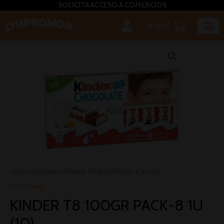
SOLICITA ACCESO A COMERCIOS
0.00
€
Horeca U
Bizcochos, mada
Café, inf
Caldos – Sopas
Miel, azú
Plato
Salsas, pasta untar, relleno,aceites, 
Inicio
/
Chocolates
/ KINDER T8 100GR PACK-8 1U (10)
Chocolates
KINDER T8 100GR PACK-8 1U
(10)