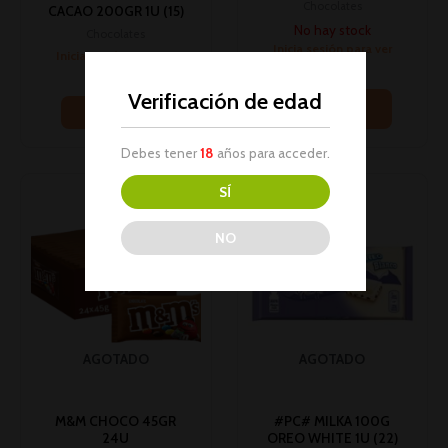
Chocolates
CACAO 200GR 1U (15)
No hay stock
Chocolates
Inicia sesión para ver
Inicia sesión para ver
los precios
los precios
Verificación de edad
Leer más
Leer más
Debes tener
18
años para acceder.
SÍ
NO
AGOTADO
AGOTADO
M&M CHOCO 45GR
#PC# MILKA 100G
24U
OREO WHITE 1U (22)