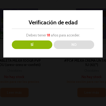
Verificación de edad
Debes tener
18
años para acceder.
AGOTADO
AGOTADO
SÍ
NO
ABLETA MILKA 100GR PVP
#PC# MILKA CREMA UNTA
0U (oreo-oreo w-confeti)
1U (6)(*)
Chocolates
Chocolates
No hay stock
No hay stock
sesión para ver los precios
Inicia sesión para ver los
Leer más
Leer más