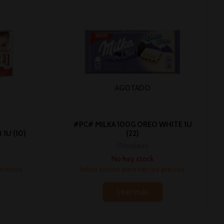
AGOTADO
#PC# MILKA 100G OREO WHITE 1U
1U (10)
(22)
Chocolates
No hay stock
 precios
Inicia sesión para ver los precios
Leer más