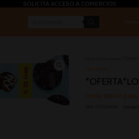
SOLICITA ACCESO A COMERCIOS
Produ
Inicio
/
Chocolates
/ *OFERT
Chocolates
*OFERTA*LOV
Inicia sesión para
SKU:
00003406
Categorí