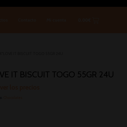
ctos
Contacto
Mi cuenta
0.00
€
A*LOVE IT BISCUIT TOGO 55GR 24U
E IT BISCUIT TOGO 55GR 24U
 ver los precios
a:
Chocolates