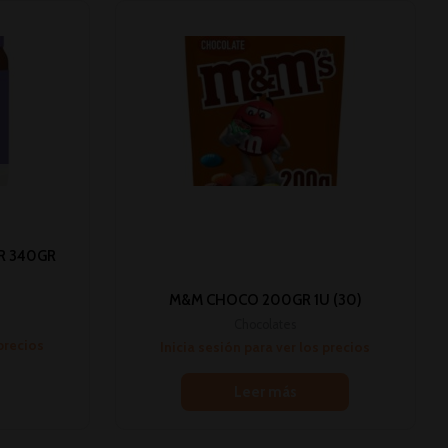
R 340GR
M&M CHOCO 200GR 1U (30)
Chocolates
 precios
Inicia sesión para ver los precios
Leer más