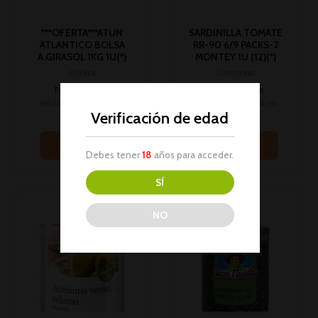
***OFERTA***ATUN
SARDINILLA TOMATE
ATLANTICO BOLSA
RR-90 6/9 PACKS-2
A.GIRASOL 1KG 1U(*)
MONTEY 1U (12)(*)
Horeca
Conservas
No hay stock
No hay stock
Inicia sesión para ver
Inicia sesión para ver
Verificación de edad
los precios
los precios
Leer más
Leer más
Debes tener
18
años para acceder.
SÍ
NO