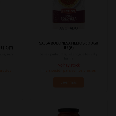
AGOTADO
SALSA BOLOÑESA HELIOS 300GR
 (12)(*)
1U (8)
tes, sal y
Salsas, pasta untar, relleno,aceites, sal y
harina
No hay stock
 precios
Inicia sesión para ver los precios
Leer más