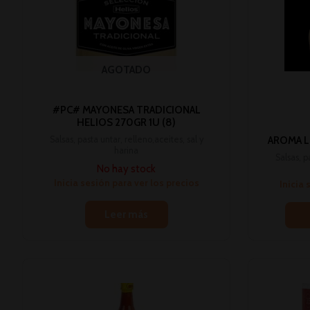
AGOTADO
#PC# MAYONESA TRADICIONAL
HELIOS 270GR 1U (8)
Salsas, pasta untar, relleno,aceites, sal y
AROMA L
harina
Salsas, p
No hay stock
Inicia sesión para ver los precios
Inicia 
Leer más