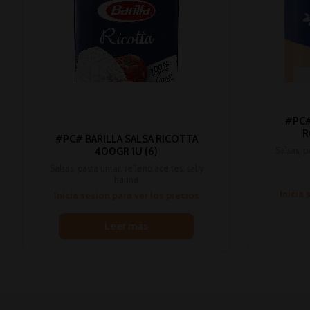
#PC#
R
#PC# BARILLA SALSA RICOTTA
Salsas, p
400GR 1U (6)
Salsas, pasta untar, relleno,aceites, sal y
harina
Inicia 
Inicia sesión para ver los precios
Leer más