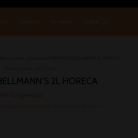
ctos
Contacto
Mi cuenta
0.00
€
lleno,aceites, sal y harina
/ MAYONESA HELLMANN’S 2L HORECA
, relleno,aceites, sal y harina
ELLMANN’S 2L HORECA
 ver los precios
s:
Horeca
,
Salsas, pasta untar, relleno,aceites, sal y harina