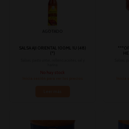
AGOTADO
SALSA AJI ORIENTAL 100ML 1U (48)
***O
(*)
HE
Salsas, pasta untar, relleno,aceites, sal y
Salsas, p
harina
No hay stock
Inicia sesión para ver los precios
Inicia 
Leer más