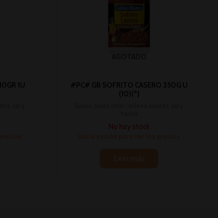
AGOTADO
10GR 1U
#PC# GB SOFRITO CASERO 350G U
(10)(*)
tes, sal y
Salsas, pasta untar, relleno,aceites, sal y
harina
No hay stock
 precios
Inicia sesión para ver los precios
Leer más