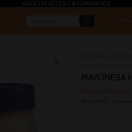
SOLICITA ACCESO A COMERCIOS
Produ
Inicio
/
Salsas, pasta untar, re
Horeca
,
Salsas, pasta untar
MAYONESA H
Inicia sesión para
SKU:
00011205
Categoría