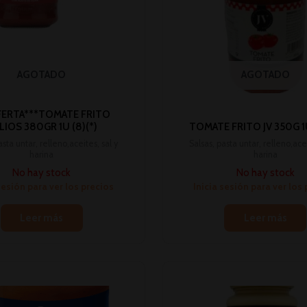
AGOTADO
AGOTADO
FERTA***TOMATE FRITO
LIOS 380GR 1U (8)(*)
TOMATE FRITO JV 350G 1U
asta untar, relleno,aceites, sal y
Salsas, pasta untar, relleno,acei
harina
harina
No hay stock
No hay stock
sesión para ver los precios
Inicia sesión para ver los
Leer más
Leer más