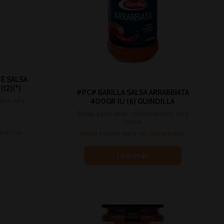
E SALSA
12)(*)
#PC# BARILLA SALSA ARRABBIATA
tes, sal y
400GR 1U (6) GUINDILLA
Salsas, pasta untar, relleno,aceites, sal y
harina
 precios
Inicia sesión para ver los precios
Leer más