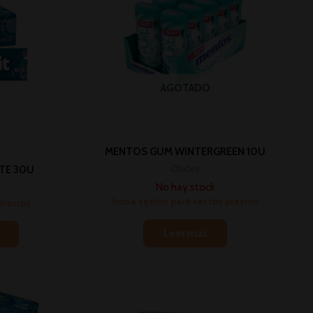
AGOTADO
MENTOS GUM WINTERGREEN 10U
Chicles
TE 30U
No hay stock
Inicia sesión para ver los precios
 precios
Leer más