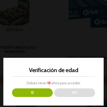
AGOTADO
PYDENT SANDIA 200U
MONOPIEZA
Chicles
ORBIT GR MENTOL FUER
No hay stock
Chicles
Verificación de edad
sesión para ver los precios
Inicia sesión para ver los
Leer más
Leer más
Debes tener
18
años para acceder.
SÍ
NO