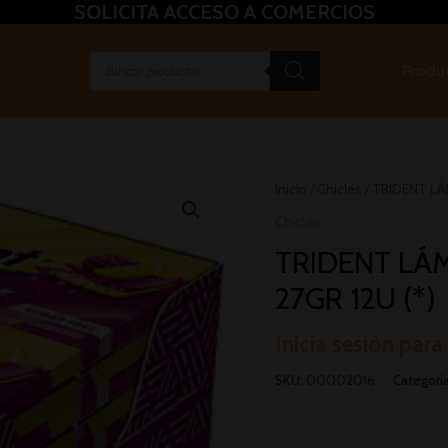
SOLICITA ACCESO A COMERCIOS
Produ
Inicio
/
Chicles
/ TRIDENT LÁ
Chicles
TRIDENT LÁ
27GR 12U (*)
Inicia sesión para
SKU:
00002016
Categorí