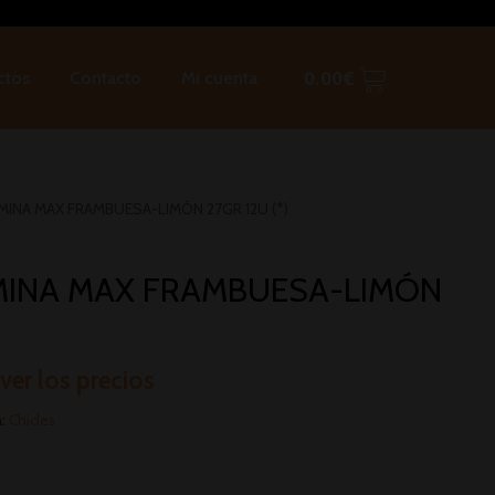
ctos
Contacto
Mi cuenta
0.00
€
MINA MAX FRAMBUESA-LIMÓN 27GR 12U (*)
MINA MAX FRAMBUESA-LIMÓN
 ver los precios
a:
Chicles